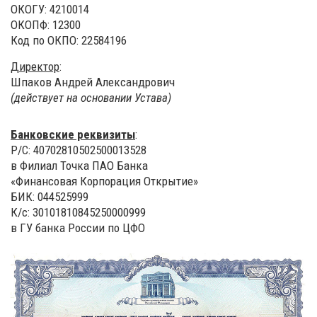
ОКОГУ: 4210014
ОКОПФ: 12300
Код по ОКПО: 22584196
Директор
:
Шпаков Андрей Александрович
(действует на основании Устава)
Банковские реквизиты
:
Р/С: 40702810502500013528
в Филиал Точка ПАО Банка
«Финансовая Корпорация Открытие»
БИК: 044525999
К/с: 30101810845250000999
в ГУ банка России по ЦФО