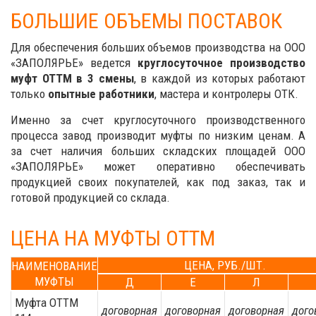
БОЛЬШИЕ ОБЪЕМЫ ПОСТАВОК
Для обеспечения больших объемов производства на ООО
«ЗАПОЛЯРЬЕ» ведется
круглосуточное производство
муфт ОТТМ в 3 смены
, в каждой из которых работают
только
опытные работники
, мастера и контролеры ОТК.
Именно за счет круглосуточного производственного
процесса завод производит муфты по низким ценам. А
за счет наличия больших складских площадей ООО
«ЗАПОЛЯРЬЕ» может оперативно обеспечивать
продукцией своих покупателей, как под заказ, так и
готовой продукцией со склада.
ЦЕНА НА МУФТЫ ОТТМ
ЦЕНА, РУБ./ШТ.
НАИМЕНОВАНИЕ
МУФТЫ
Д
Е
Л
Муфта ОТТМ
договорная
договорная
договорная
дого