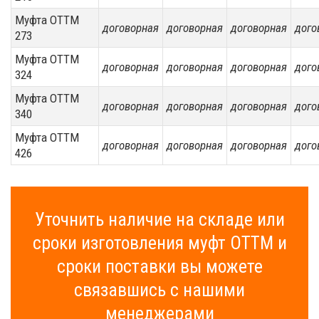
Муфта ОТТМ
договорная
договорная
договорная
дого
273
Муфта ОТТМ
договорная
договорная
договорная
дого
324
Муфта ОТТМ
договорная
договорная
договорная
дого
340
Муфта ОТТМ
договорная
договорная
договорная
дого
426
Уточнить наличие на складе или
сроки изготовления муфт ОТТМ и
сроки поставки вы можете
связавшись с нашими
менеджерами