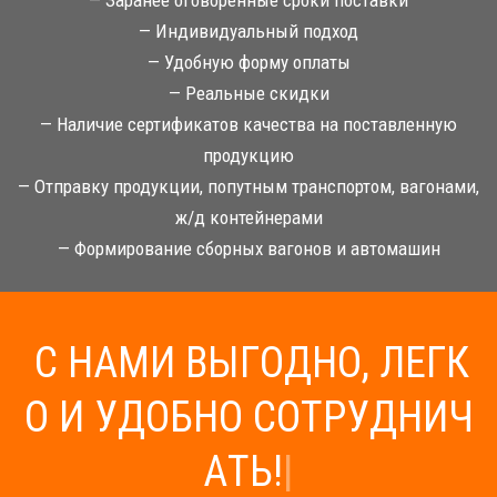
— Заранее оговоренные сроки поставки
— Индивидуальный подход
— Удобную форму оплаты
— Реальные скидки
— Наличие сертификатов качества на поставленную
продукцию
— Отправку продукции, попутным транспортом, вагонами,
ж/д контейнерами
— Формирование сборных вагонов и автомашин
С
Н
А
М
И
В
Ы
Г
О
Д
Н
О
,
Л
Е
Г
К
О
И
У
Д
О
Б
Н
О
С
О
Т
Р
У
Д
Н
И
Ч
А
Т
Ь
!
|